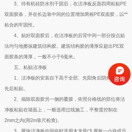
3、待有机硅防水剂干固后，在洁净板反面四周粘贴PE
双面胶条，并在长边靠中间的位置增加两根PE双面胶，以**
粘合的牢固性。
4、贴好双面胶后，在洁净板的后背中间一部分按点贴
法均匀地擦抹建筑结构胶。建筑结构胶的薄厚应超出PE双
面胶条的薄厚，一般不小于6毫米。
五、粘贴洁净板
1、洁净板的安装自下高于全部、先阳角后阴角的顺序
先后粘贴。
2、揭除双面胶另一侧的覆膜，依照分格线的部位将洁
净板粘贴在墙面上，一般选用过线施工，平整度控制在
2mm之内(用2m靠尺检查)。
3、两块洁净板中间临时选用木龙骨(九厘板一小块或吕