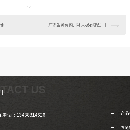
穿孔硅酸钙板吸音板，怎样使用吸音效果更好？
厂家告诉你四川冰火板有哪些优势
TACT US
们
产品
电话：13438814626
直通