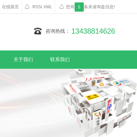
在线留言
RSS
/
XML
您有
条未读询盘信息!
5
13438814626
咨询热线：
关于我们
联系我们