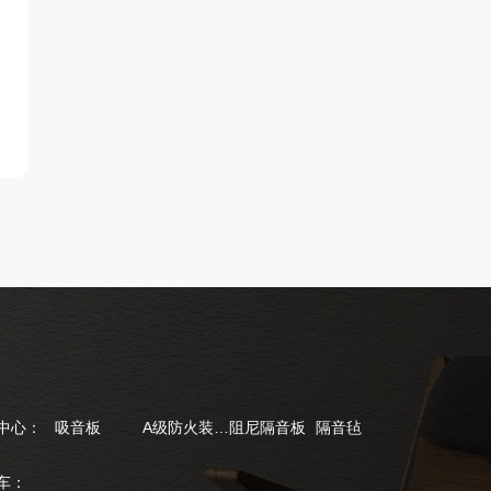
中心：
吸音板
A级防火装饰板
阻尼隔音板
隔音毡
车：