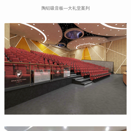
陶铝吸音板—大礼堂案列