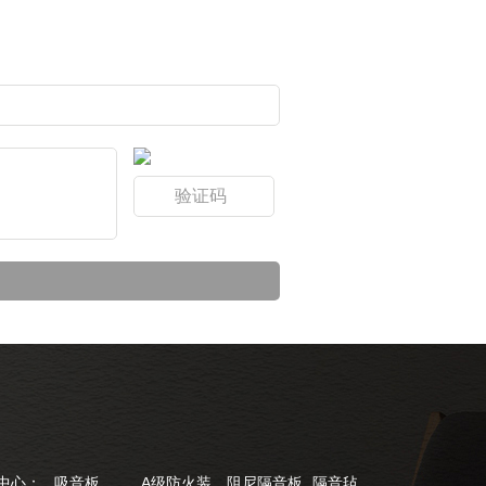
中心：
吸音板
A级防火装饰板
阻尼隔音板
隔音毡