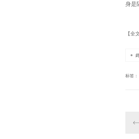
身是
【全
标签：